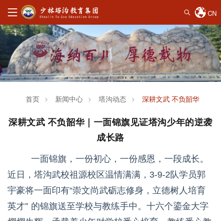
CN
首页
新闻中心
塔沟动态
深耕文武 不负韶华｜一
深耕文武 不负韶华｜一面锦旗见证塔沟少年的逆袭
成长路
一面锦旗，一份初心，一份感恩，一段成长。
近日，塔沟武校祖源校区温情满满，3-9-2队学员郭
宇豪将一面印有“崇文尚武砺志修身，立德树人培育
英才” 的锦旗送至学校与教练手中。十六个鎏金大字