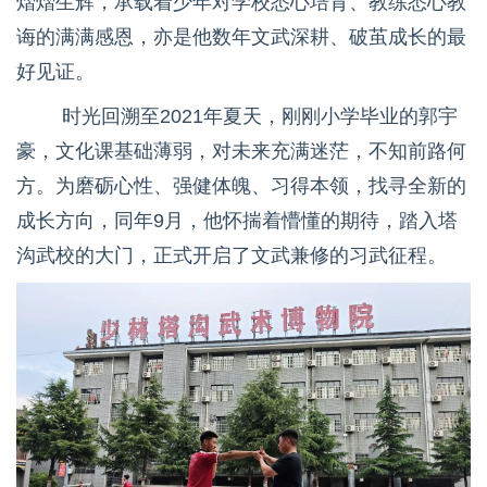
熠熠生辉，承载着少年对学校悉心培育、教练悉心教
诲的满满感恩，亦是他数年文武深耕、破茧成长的最
好见证。
时光回溯至2021年夏天，刚刚小学毕业的郭宇
豪，文化课基础薄弱，对未来充满迷茫，不知前路何
方。为磨砺心性、强健体魄、习得本领，找寻全新的
成长方向，同年9月，他怀揣着懵懂的期待，踏入塔
沟武校的大门，正式开启了文武兼修的习武征程。