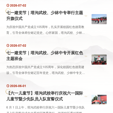
校、少林中专组织30余名党员代表走进“出彩中原”河南...
2026-07-02
七一建党节｜塔沟武校、少林中专举行主题
升旗仪式
为庆祝中国共产党成立105周年，扎实开展校园红色德育教
育，引导全体师生铭记党史、心怀家国，塔沟武校、少林中
专组织师生举行七一主题升旗仪式，用庄重仪式厚植爱党爱
国情怀。
2026-07-02
七一建党节｜塔沟武校、少林中专开展红色
主题班会
为热烈庆祝中国共产党成立105周年，深化校园红色德育建
设，引导全体学生铭记百年党史，塔沟武校、少林中专文教
各班级有序开展七一建党节红色主题班会活动。
2026-06-01
【六一儿童节】塔沟武校举行庆祝六一国际
儿童节暨少先队员入队宣誓仪式
6 月 1 日上午，塔沟武校举行庆祝六一国际儿童节暨少先队
员入队宣誓仪式在大禹校区隆重举行，祖源校区通过视频同