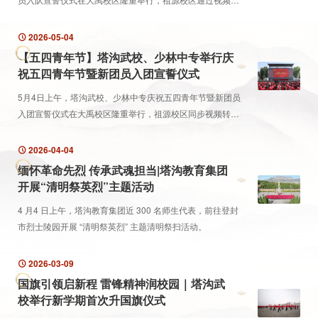
步转播，全体师生共同见证294名优秀学子光荣加入中国少年
先锋队的庄严时刻。
2026-05-04
【五四青年节】塔沟武校、少林中专举行庆
祝五四青年节暨新团员入团宣誓仪式
5月4日上午，塔沟武校、少林中专庆祝五四青年节暨新团员
入团宣誓仪式在大禹校区隆重举行，祖源校区同步视频转
播，全体师生共同见证210名优秀学子光荣加入中国共产主义
青年团的庄严时刻。
2026-04-04
缅怀革命先烈 传承武魂担当|塔沟教育集团
开展“清明祭英烈”主题活动
4 月4 日上午，塔沟教育集团近 300 名师生代表，前往登封
市烈士陵园开展 “清明祭英烈” 主题清明祭扫活动。
2026-03-09
国旗引领启新程 雷锋精神润校园｜塔沟武
校举行新学期首次升国旗仪式