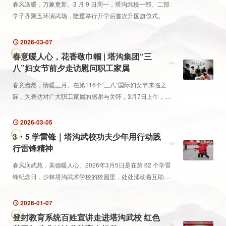
春风送暖，万象更新。3 月 9 日周一，塔沟武校一部、二部
学子齐聚五环演武场，隆重举行开学后首次升国旗仪式。
2026-03-07
春意暖人心，花香敬巾帼 | 塔沟集团“三
八”妇女节前夕走访慰问职工家属
春意盎然，情暖三月。在第116个“三八”国际妇女节来临之
际，为表达对广大职工家属的感谢与关怀，3月7日上午，塔
沟武校党委副书记刘龙飞、妇女联合会主任周校晖一行，带
着集团的深情厚谊，走进家属楼，亲切慰问了塔沟...
2026-03-05
3・5 学雷锋｜塔沟武校功夫少年用行动践
行雷锋精神
春风润武苑，美德暖人心。2026年3月5日是在第 62 个学雷
锋纪念日，少林塔沟武术学校的校园里，处处涌动着互助的
暖流，绽放着奉献的光芒。
2026-01-07
登封教育系统百姓宣讲走进塔沟武校 红色