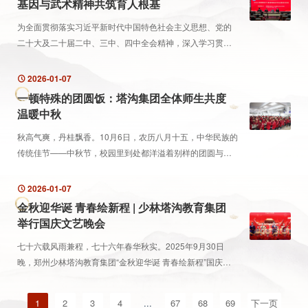
基因与武术精神共筑育人根基
为全面贯彻落实习近平新时代中国特色社会主义思想、党的
二十大及二十届二中、三中、四中全会精神，深入学习贯彻
习近平文化思想，按照市委宣传部2025年百姓宣讲团工作部
署，11月3日下午，登封市教育系统百姓宣讲活动...
2026-01-07
一顿特殊的团圆饭：塔沟集团全体师生共度
温暖中秋
秋高气爽，丹桂飘香。10月6日，农历八月十五，中华民族的
传统佳节——中秋节，校园里到处都洋溢着别样的团圆与活
力。
2026-01-07
金秋迎华诞 青春绘新程 | 少林塔沟教育集团
举行国庆文艺晚会
七十六载风雨兼程，七十六年春华秋实。2025年9月30日
晚，郑州少林塔沟教育集团“金秋迎华诞 青春绘新程”国庆文
艺晚会在万众期待中于五环演武场盛大开幕，万千师生以青
春之名，共同书写对祖国的深情告白。
1
2
3
4
...
67
68
69
下一页