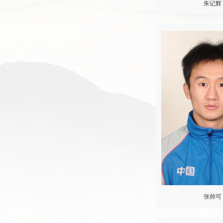
朱记辉
张帅可