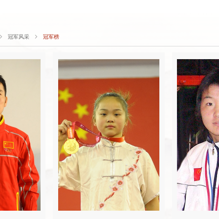
冠军风采
冠军榜