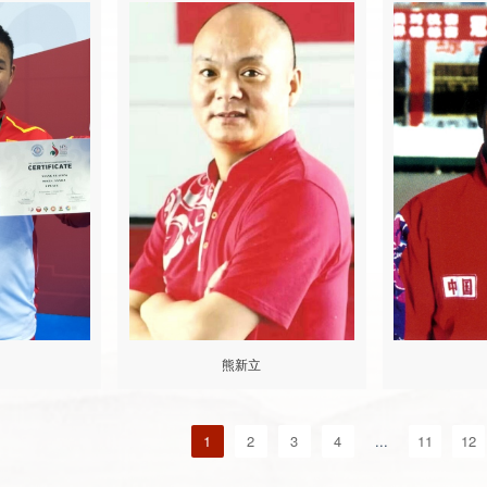
熊新立
1
2
3
4
...
11
12