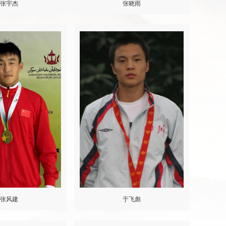
张宇杰
张晓雨
张风建
于飞彪