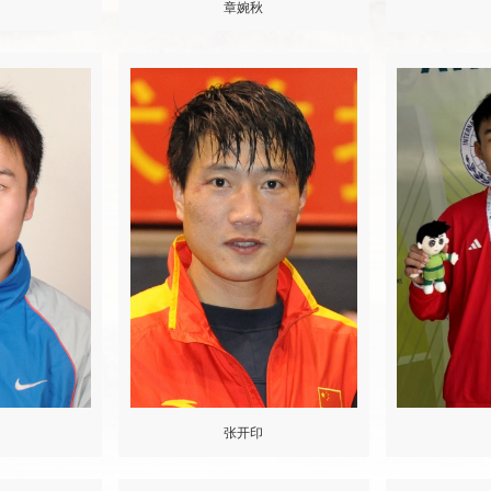
章婉秋
张开印