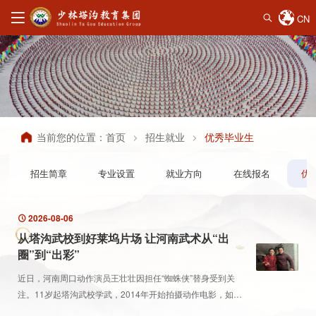
CN
当前您的位置：
首页
招生就业
优秀毕业生
招生简章
专业设置
就业方向
在线报名
优
2026-08-06
从塔沟武校到好莱坞片场 让河南武术从“出
圈”到“出彩”
近日，河南周口动作演员王壮壮因担任“蜘蛛侠”替身受到关
注。11岁起塔沟武校学武，2014年开始拍摄动作电影，如今
29岁的他走向好莱坞，成为近日热映的《蜘蛛侠：崭新之