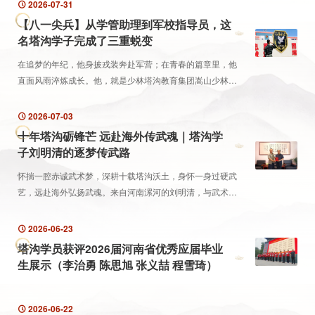
2026-07-31
【八一尖兵】从学管助理到军校指导员，这
名塔沟学子完成了三重蜕变
​在追梦的年纪，他身披戎装奔赴军营；在青春的篇章里，他
直面风雨淬炼成长。他，就是少林塔沟教育集团嵩山少林武
术职业学院旅游管理系2019届毕业生——李博。今天，让我
们走近这位完成了从“学管助理”到“特种兵”，再到“...
2026-07-03
十年塔沟砺锋芒 远赴海外传武魂｜塔沟学
子刘明清的逐梦传武路
怀揣一腔赤诚武术梦，深耕十载塔沟沃土，身怀一身过硬武
艺，远赴海外弘扬武魂。来自河南漯河的刘明清，与武术的
缘分始于年少懵懂，深耕于朝夕淬炼，绽放于异国他乡。
2026-06-23
塔沟学员获评2026届河南省优秀应届毕业
生展示（李治勇 陈思旭 张义喆 程雪琦）
2026-06-22