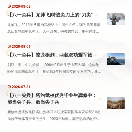
日》中男主角“荷兰弟”替身团队中唯一的中国籍演员...
2026-08-02
【八一尖兵】尤帅飞|特战尖刀上的“刀尖”
尤帅飞，2013年从塔沟武校毕业，同年入伍，现为武警新疆
总队某特战中队中士。入伍以来，他矢志精武，屡创佳绩：
2016年参加武警部队首届“巅峰”比武，获团体第四、个人第
三；2018年在武警部队侦察干部骨干集训考核中，...
2026-08-01
【八一尖兵】蛟龙砺剑，两载双功耀军旅
刘泓，男，中共党员，1998年9月出生于山西大同。这位年
轻的海军陆战队中士，用短短2年时间荣立两次三等功，并于
2023年9月成功保送至中国人民解放军陆军特种作战学院！
2026-07-31
【八一尖兵】塔沟武校优秀毕业生龚修申：
能当尖子兵、敢当尖子兵
龚修申是塔沟集团嵩山少林武术职业学院国防教育学院21级
民族传统体育专业的学生，2023年秋季，满腔热血的他带着
十八般武艺进入军营，成为了一名光荣的武警战士。进入军
营两个多月，他就因为过硬的身体素质和军事技能...