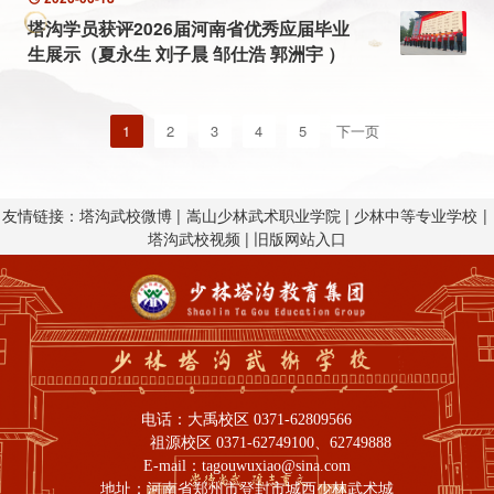
塔沟学员获评2026届河南省优秀应届毕业
生展示（夏永生 刘子晨 邹仕浩 郭洲宇 ）
1
2
3
4
5
下一页
友情链接：
塔沟武校微博
|
嵩山少林武术职业学院
|
少林中等专业学校
|
塔沟武校视频
|
旧版网站入口
电话：
大禹校区 0371-62809566
祖源校区 0371-62749100、62749888
E-mail：
tagouwuxiao@sina.com
地址：
河南省郑州市登封市城西少林武术城