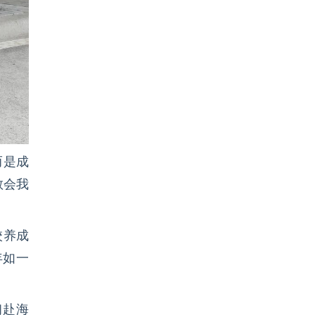
而是成
教会我
校养成
年如一
初赴海