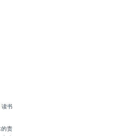
，读书
脉的责