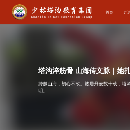
首页
走
塔沟淬筋骨 山海传文脉｜她扎
跨越山海，初心不改。旅居丹麦数十载，塔
明。