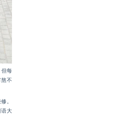
。但每
有熬不
兼修。
国语大