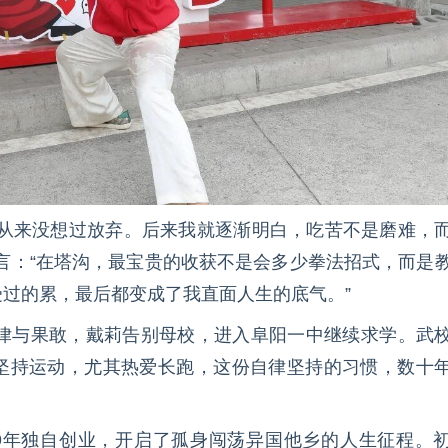
我从来没想过放弃。后来我就逐渐明白，吃苦不是磨难，
言：“在塔沟，最宝贵的收获不是会多少拳法招式，而是
过的累，最后都变成了我直面人生的底气。”
自律与果敢，戴莉告别母校，进入阜阳一中继续求学。武
坚持运动，尤其热爱长跑，这份自律坚持的习惯，数十
009年独自创业，开启了孤身闯荡异国他乡的人生征程。