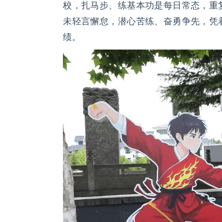
校，扎马步、练基本功是每日常态，重
未轻言懈怠，潜心苦练、奋勇争先，凭
绩。