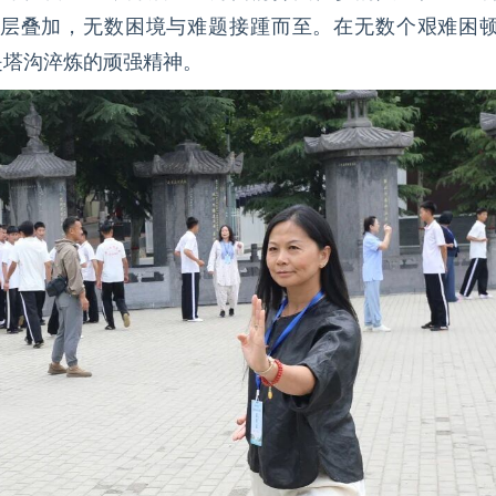
层叠加，无数困境与难题接踵而至。在无数个艰难困
是塔沟淬炼的顽强精神。