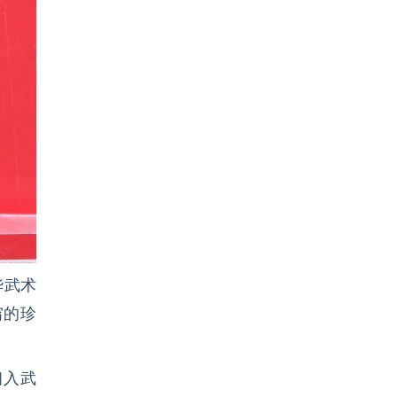
华武术
穷的珍
初入武