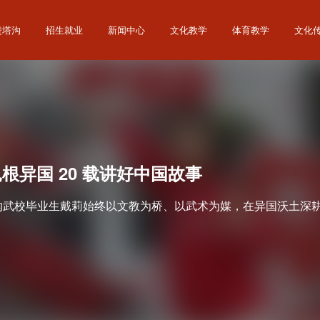
进塔沟
招生就业
新闻中心
文化教学
体育教学
文化
根异国 20 载讲好中国故事
沟武校毕业生戴莉始终以文教为桥、以武术为媒，在异国沃土深