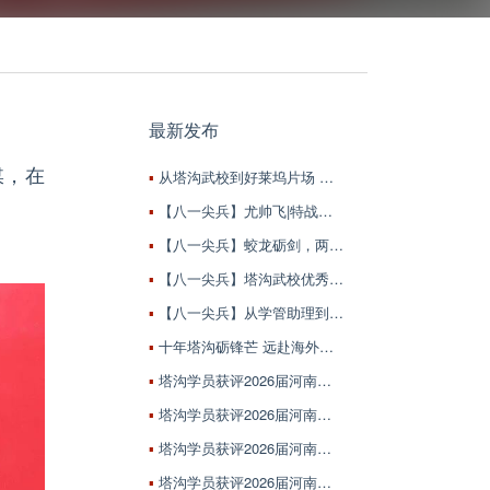
最新发布
媒，在
从塔沟武校到好莱坞片场 让河南武术从“出圈”到“出彩”
【八一尖兵】尤帅飞|特战尖刀上的“刀尖”
【八一尖兵】蛟龙砺剑，两载双功耀军旅
【八一尖兵】塔沟武校优秀毕业生龚修申：能当尖子兵、敢当尖子兵
【八一尖兵】从学管助理到军校指导员，这名塔沟学子完成了三重蜕变
十年塔沟砺锋芒 远赴海外传武魂｜塔沟学子刘明清的逐梦传武路
塔沟学员获评2026届河南省优秀应届毕业生展示（李治勇 陈思旭 张义喆 程雪琦）
塔沟学员获评2026届河南省优秀应届毕业生展示（管宇飞 付禹龙 樊锦诺 赵英杰 ）
塔沟学员获评2026届河南省优秀应届毕业生展示（张杰 陈泰宇 程燕翔 齐一铭）
塔沟学员获评2026届河南省优秀应届毕业生展示（周天成 苏昊 王卫国 张子麒 ）