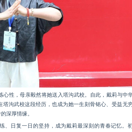
磨炼心性，母亲毅然将她送入塔沟武校。自此，戴莉与中
在塔沟武校这段经历，也成为她一生刻骨铭心、受益无
舍的深厚情缘。
练、日复一日的坚持，成为戴莉最深刻的青春记忆。